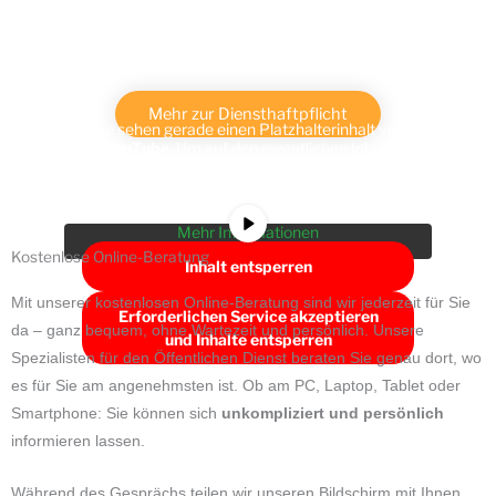
Mehr zur Diensthaftpflicht
Sie sehen gerade einen Platzhalterinhalt von
YouTube
. Um auf den eigentlichen Inhalt
zuzugreifen, klicken Sie auf die Schaltfläche
unten. Bitte beachten Sie, dass dabei Daten an
Drittanbieter weitergegeben werden.
Mehr Informationen
Kostenlose Online-Beratung
Inhalt entsperren
Mit unserer kostenlosen Online-Beratung sind wir jederzeit für Sie
Erforderlichen Service akzeptieren
da – ganz bequem, ohne Wartezeit und persönlich. Unsere
und Inhalte entsperren
Spezialisten für den Öffentlichen Dienst beraten Sie genau dort, wo
es für Sie am angenehmsten ist. Ob am PC, Laptop, Tablet oder
Smartphone: Sie können sich
unkompliziert und persönlich
informieren lassen.
Während des Gesprächs teilen wir unseren Bildschirm mit Ihnen,