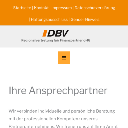
Zum
Startseite
|
Kontakt
|
Impressum
|
Datenschutzerklärung
Inhalt
springen
|
Haftungsausschluss
|
Gender-Hinweis
Below
Header
Ihre Ansprechpartner
Wir verbinden individuelle und persönliche Beratung
mit der professionellen Kompetenz unseres
Partnerunternehmens. Wir freuen uns auf Ihren Anruf.