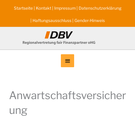
Zum
Startseite
|
Kontakt
|
Impressum
|
Datenschutzerklärung
Inhalt
springen
|
Haftungsausschluss
|
Gender-Hinweis
Below
Header
Anwartschaftsversicher
ung