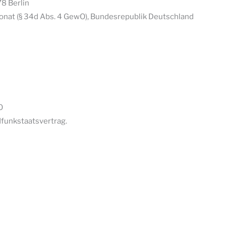
78 Berlin
onat (§ 34d Abs. 4 GewO), Bundesrepublik Deutschland
0
dfunkstaatsvertrag.