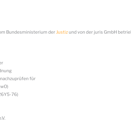
 vom Bundesministerium der
Justiz
und von der juris GmbH betr
er
rdnung
t nachzuprüfen für
ewO)
626Y5-76)
.V.